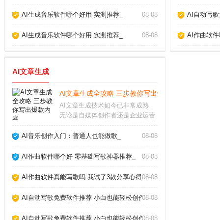
AI生成音乐软件哪个好用 实测推荐_
08-08
AI自动写
AI生成音乐软件哪个好用 实测推荐_
08-08
AI作曲软
AI文章生成
AI文章生成全攻略 三步教你写出爆款内容_
AI文章生成技术如今已非常成熟，
无论是自媒体创作者还是企业运营
人员，都能借助它快速产出高质量
内容。但很多人只停留在“复制粘
AI音乐创作入门：普通人也能做歌_
08-08
贴”层面，浪费了这个强大工具的真
正潜力。要想让AI写出符合需求、
AI作曲软件哪个好 零基础写歌神器推荐_
08-08
有深度、能吸引
AI作曲软件真能写歌吗 我试了3款分享心得_
08-08
AI自动写歌免费软件推荐 小白也能轻松创作_
08-08
AI自动写歌免费软件推荐 小白也能轻松创作_
08-08