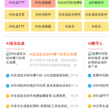
AI生成TTP
AI生成视频
Ai自动写歌免费软件
ai作曲软件
Ai生成文章
Ai作词软件
Ai生成音乐软件
Ai生成音乐软件
AI生成TTP
AI生成视频
Ai音乐
Ai音乐
AI音乐生成
AI数字人
AI生成音乐软件哪个好用又免费_
如今AI技术飞速发展，用AI生成音
乐早已不是科幻电影里的桥段。作
为音乐制作人，我试用了市面上十
几款AI生成音乐软件，发现它们确
AI生成音乐软件哪个好 小白也能做原创歌_
08-08
免费AI写
实能帮我们快速产出背景音乐、片
头配乐甚至完整歌曲，但不同软件
AI作词软件到底好不好用 真实体验告诉你答案_
08-08
AI作词软
在易用性、音质
AI生成音乐软件免费版哪家强 实测推荐_
08-08
AI生成PP
AI音乐生成器好用吗 亲测3款工具告诉你_
08-08
AI文章生